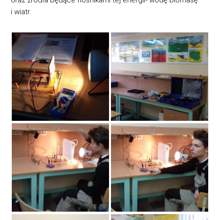
oraz źródła będące nośnikami tej energii- wodę biomasę
i wiatr.