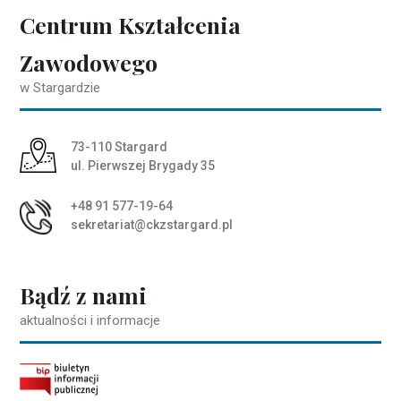
Centrum Kształcenia
Zawodowego
w Stargardzie
Adres pocztowy:
73-110 Stargard
ul. Pierwszej Brygady 35
+48 91 577-19-64
sekretariat@ckzstargard.pl
Bądź z nami
aktualności i informacje