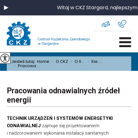
Witaj w CKZ Stargard, najlepszym 
Jesteś tutaj:
Home
>
O CKZ
>
O S ...
>
Kie ...
>
Pracowa ...
Pracowania odnawialnych źródeł
energii
TECHNIK URZĄDZEŃ I SYSTEMÓW ENERGETYKI
ODNAWIALNEJ
zajmuje się projektowaniem
i nadzorowaniem wykonania instalacji sanitarnych