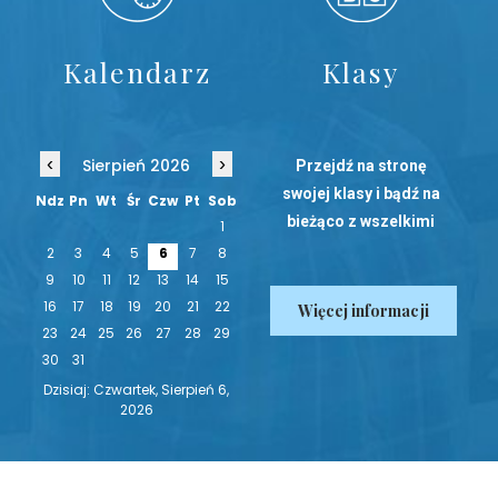
Kalendarz
Klasy
‹
›
Sierpień 2026
Przejdź na stronę
swojej klasy i bądź na
Ndz
Pn
Wt
Śr
Czw
Pt
Sob
bieżąco z wszelkimi
1
nowinkami!
2
3
4
5
6
7
8
9
10
11
12
13
14
15
16
17
18
19
20
21
22
Więcej informacji
23
24
25
26
27
28
29
30
31
Dzisiaj: Czwartek, Sierpień 6,
2026