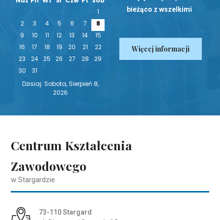
Ndz
Pn
Wt
Śr
Czw
Pt
Sob
bieżąco z wszelkimi
1
nowinkami!
2
3
4
5
6
7
8
9
10
11
12
13
14
15
16
17
18
19
20
21
22
Więcej informacji
23
24
25
26
27
28
29
30
31
Dzisiaj: Sobota, Sierpień 8,
2026
Centrum Kształcenia
Zawodowego
w Stargardzie
Adres pocztowy:
73-110 Stargard