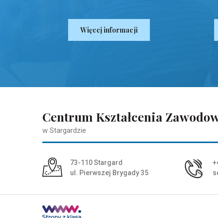
Więcej informacji
Centrum Kształcenia Zawodo
w Stargardzie
Adres pocztowy:
73-110 Stargard
+
ul. Pierwszej Brygady 35
s