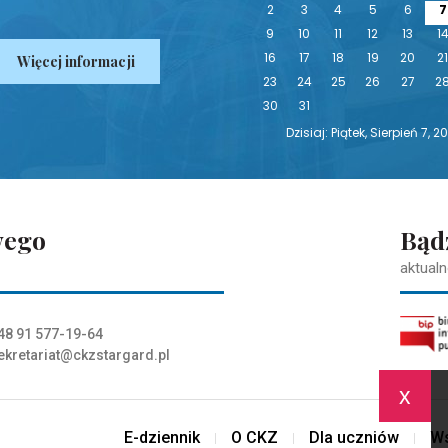
2
3
4
5
6
7
9
10
11
12
13
1
16
17
18
19
20
2
Więcej informacji
23
24
25
26
27
2
30
31
Dzisiaj: Piątek, Sierpień 7, 2
wego
Bąd
aktualn
48 91 577-19-64
ekretariat@ckzstargard.pl
x
E-dziennik
O CKZ
Dla uczniów
Ws