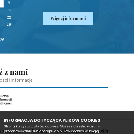
8
4
15
1
22
Więcej informacji
8
29
026
ź z nami
ości i informacje
INFORMACJA DOTYCZĄCA PLIKÓW COOKIES
Strona korzysta z plików cookies. Możesz określić warunki
półpraca
Kontakt
Deklaracja dostępnośći
przechowywania lub dostępu do plików cookies w Twojej