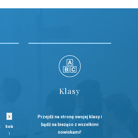
Klasy
›
Przejdź na stronę swojej klasy i
bądź na bieżąco z wszelkimi
t
Sob
nowinkami!
1