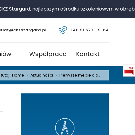
Z Stargard, najlepszym ośrodku szkoleniowym w obrębie
ariat@ckzstargard.pl
+48 91 577-19-64
niów
Współpraca
Kontakt
 tutaj:
Home
>
Aktualności
>
Pierwsze meble dla „ ...