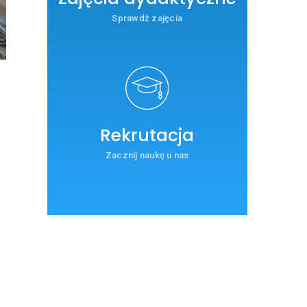
Sprawdź zajęcia
Rekrutacja
Zacznij naukę u nas