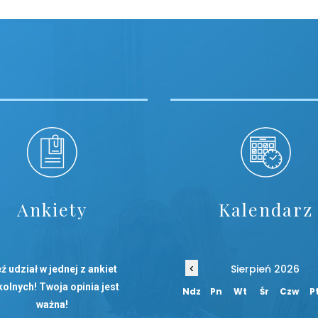
Ankiety
Kalendarz
‹
Sierpień 2026
ź udział w jednej z ankiet
olnych! Twoja opinia jest
Ndz
Pn
Wt
Śr
Czw
P
ważna!