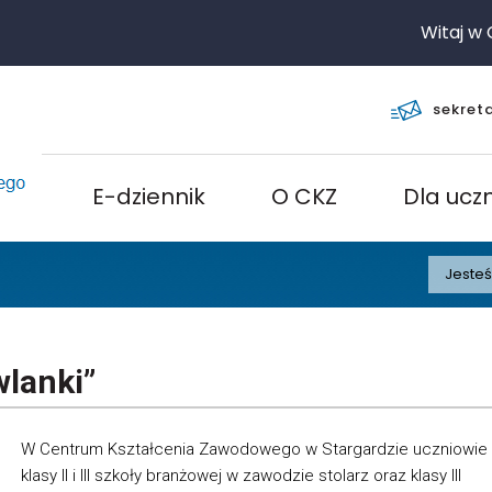
Witaj w CK
sekret
E-dziennik
O CKZ
Dla ucz
Jesteś
wlanki”
W Centrum Kształcenia Zawodowego w Stargardzie uczniowie
klasy II i III szkoły branżowej w zawodzie stolarz oraz klasy III