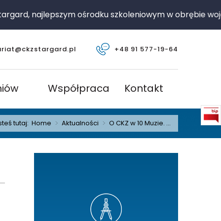
gard, najlepszym ośrodku szkoleniowym w obrębie wojew
ariat@ckzstargard.pl
+48 91 577-19-64
niów
Współpraca
Kontakt
steś tutaj:
Home
>
Aktualności
>
O CKZ w 10 Muzie. ...