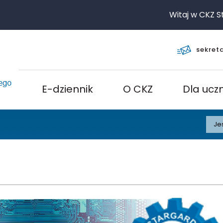
Witaj w CKZ Star
sekret
E-dziennik
O CKZ
Dla ucz
Je